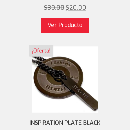
El precio origi
El pr
$
30.00
$
20.00
Ver Producto
¡Oferta!
INSPIRATION PLATE BLACK