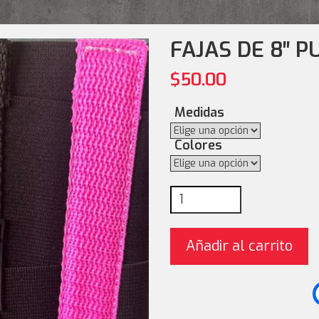
FAJAS DE 8″ 
$
50.00
Medidas
Colores
Fajas de 8" pulgadas can
Añadir al carrito