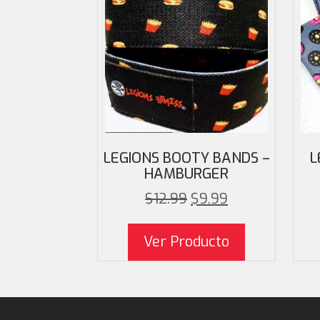
LEGIONS BOOTY BANDS –
L
HAMBURGER
$
12.99
$
9.99
Ver Producto