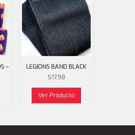
S –
LEGIONS BAND BLACK
$
17.98
 original era: $12.99.
l precio actual es: $9.99.
Ver Producto