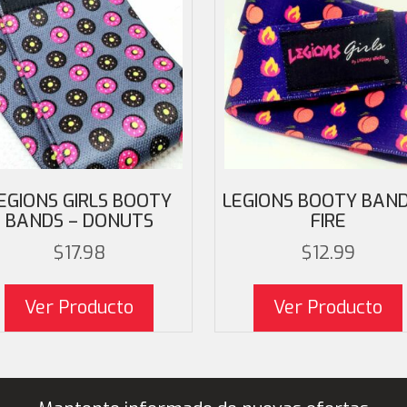
EGIONS GIRLS BOOTY
LEGIONS BOOTY BAND
BANDS – DONUTS
FIRE
El precio
E
$
17.98
$
12.99
Ver Producto
Ver Producto